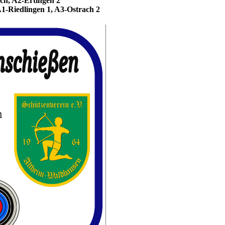
, A2-Ertingen 2
Riedlingen 1, A3-Ostrach 2