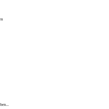
en
ben...