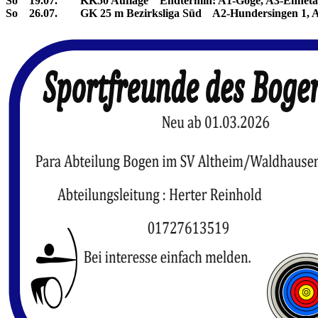
So 19.07. KK50 Auflage Endtermin: A1-Göge, A3-Ennetach
So 26.07. GK 25 m Bezirksliga Süd A2-Hundersingen 1, A1-